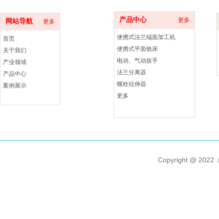
产品中心
更多
网站导航
更多
便携式法兰端面加工机
首页
便携式平面铣床
关于我们
电动、气动扳手
产业领域
法兰分离器
产品中心
螺栓拉伸器
案例展示
更多
Copyright @ 2022 .